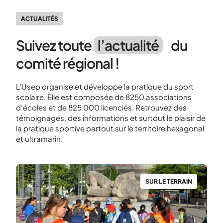
ACTUALITÉS
Suivez toute
l’actualité
du
comité régional !
L'Usep organise et développe la pratique du sport
scolaire. Elle est composée de 8250 associations
d'écoles et de 825 000 licenciés. Retrouvez des
témoignages, des informations et surtout le plaisir de
la pratique sportive partout sur le territoire hexagonal
et ultramarin.
H
SUR LE TERRAIN