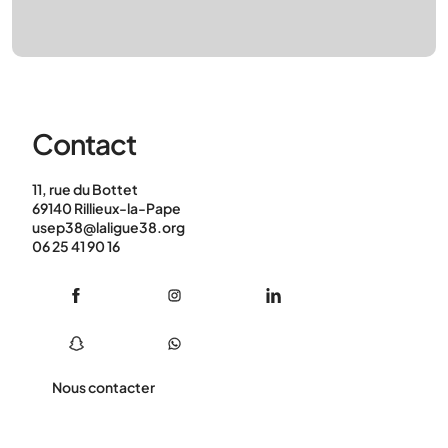
Contact
11, rue du Bottet
69140 Rillieux-la-Pape
usep38@laligue38.org
06 25 41 90 16
Nous contacter