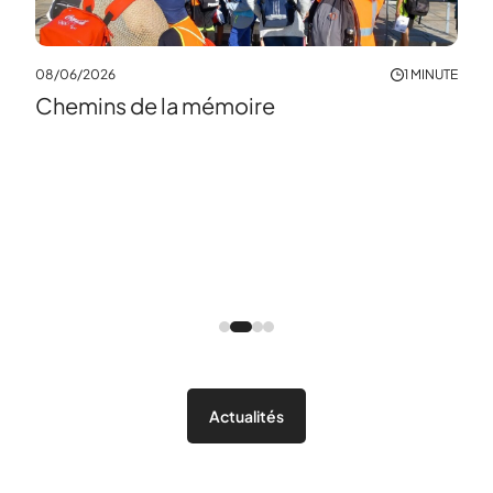
MINUTE
08/06/2026
1 MINUTE
Chemins de la mémoire
05/0
Ass
ard
Actualités