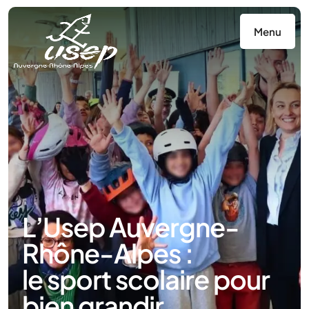
Panneau de gestion des cookies
Menu
L’Usep Auvergne-
Rhône-Alpes :
le sport scolaire pour
bien grandir